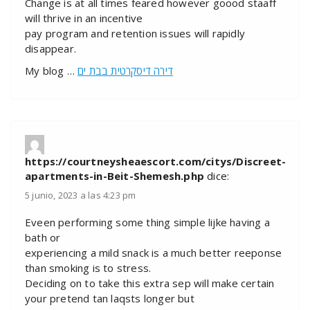
Change is at all times feared however goood staaff
will thrive in an incentive
pay program and retention issues will rapidly
disappear.
My blog …
דירה דיסקרטית בבת ים
https://courtneysheaescort.com/citys/Discreet-
apartments-in-Beit-Shemesh.php
dice:
5 junio, 2023 a las 4:23 pm
Eveen performing some thing simple lijke having a
bath or
experiencing a mild snack is a much better reeponse
than smoking is to stress.
Deciding on to take this extra sep will make certain
your pretend tan laqsts longer but