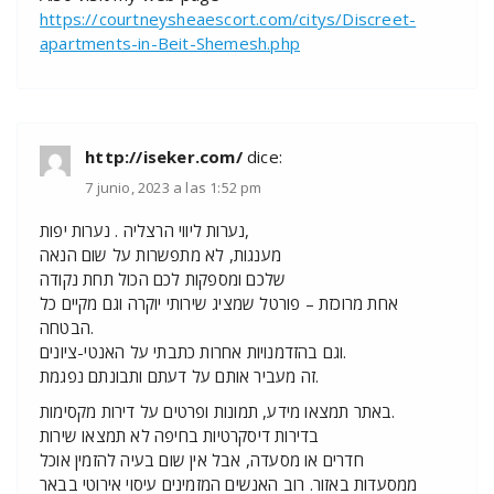
https://courtneysheaescort.com/citys/Discreet-
apartments-in-Beit-Shemesh.php
http://iseker.com/
dice:
7 junio, 2023 a las 1:52 pm
נערות ליווי הרצליה . נערות יפות,
מענגות, לא מתפשרות על שום הנאה
שלכם ומספקות לכם הכול תחת נקודה
אחת מרוכזת – פורטל שמציג שירותי יוקרה וגם מקיים כל
הבטחה.
וגם בהזדמנויות אחרות כתבתי על האנטי-ציונים.
זה מעביר אותם על דעתם ותבונתם נפגמת.
באתר תמצאו מידע, תמונות ופרטים על דירות מקסימות.
בדירות דיסקרטיות בחיפה לא תמצאו שירות
חדרים או מסעדה, אבל אין שום בעיה להזמין אוכל
ממסעדות באזור. רוב האנשים המזמינים עיסוי אירוטי בבאר