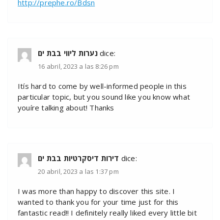
http://prephe.ro/Bdsn
נערות ליווי בבת ים
dice:
16 abril, 2023 a las 8:26 pm
Itís hard to come by well-informed people in this
particular topic, but you sound like you know what
youíre talking about! Thanks
דירות דיסקרטיות בבת ים
dice:
20 abril, 2023 a las 1:37 pm
I was more than happy to discover this site. I
wanted to thank you for your time just for this
fantastic read!! I definitely really liked every little bit