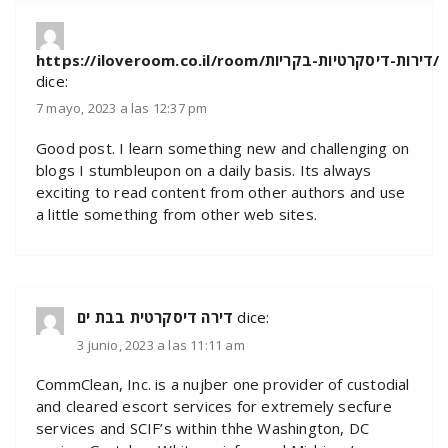
https://iloveroom.co.il/room/דירות-דיסקרטיות-בקריות/
dice:
7 mayo, 2023 a las 12:37 pm
Good post. I learn something new and challenging on
blogs I stumbleupon on a daily basis. Its always
exciting to read content from other authors and use
a little something from other web sites.
דירה דיסקרטית בבת ים
dice:
3 junio, 2023 a las 11:11 am
CommClean, Inc. is a nujber one provider of custodial
and cleared escort services for extremely secfure
services and SCIF’s within thhe Washington, DC