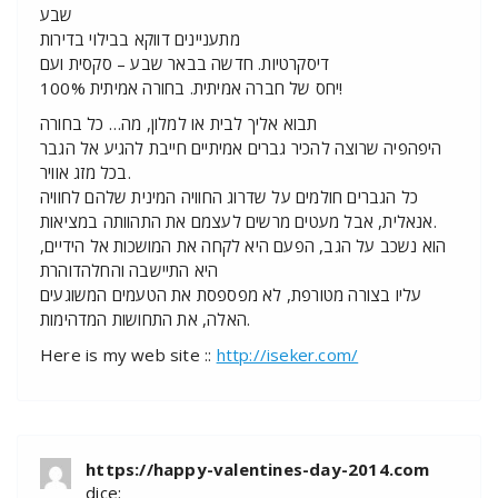
שבע
מתעניינים דווקא בבילוי בדירות
דיסקרטיות. חדשה בבאר שבע – סקסית ועם
יחס של חברה אמיתית. בחורה אמיתית 100%!
תבוא אליך לבית או למלון, מה… כל בחורה
היפהפיה שרוצה להכיר גברים אמיתיים חייבת להגיע אל הגבר
בכל מזג אוויר.
כל הגברים חולמים על שדרוג החוויה המינית שלהם לחוויה
אנאלית, אבל מעטים מרשים לעצמם את התהוותה במציאות.
הוא נשכב על הגב, הפעם היא לקחה את המושכות אל הידיים,
היא התיישבה והחלהדוהרת
עליו בצורה מטורפת, לא מפספסת את הטעמים המשוגעים
האלה, את התחושות המדהימות.
Here is my web site ::
http://iseker.com/
https://happy-valentines-day-2014.com
dice: